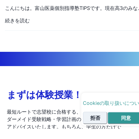
こんにちは。富山医薬個別指導塾TIPSです。現在高3のみなさんはそろそろ志望校も絞られてきて、その志望校に向けて勉学にいそしんでいると思います。そんなみなさんに、これからの話が高3の夏の過ごし方の決めるささやかなお手伝いとなれば幸いです。まず初めに、みなさんは志望校が定まっていますでしょうか。高3の夏は志望校に向けての勉強を始めていかなくてはいけない段階であるので、この夏で志望校を決めてしまいましょう。国公立ならば前期に受ける1校、私立ならば絶対外せない2，３校は最低でも決めておきましょう。なかなか決まらない場合はオープンキャンパスにいくことを強く勧めます。時間がかかるため無駄だと考える人もいますが、私はしっかり学校を知ったうえで志望校として選ぶことの大切さを知
続きを読む
まずは体験授業！
Cookieの取り扱いにつ
最短ルートで志望校に合格する、あなただけのオー
拒否
同意
ダーメイド受験戦略・学習計画の立案方法を無料で
アドバイスいたします。もちろん、学生の方だけで
なく、親御様からのご相談も受け付けています！