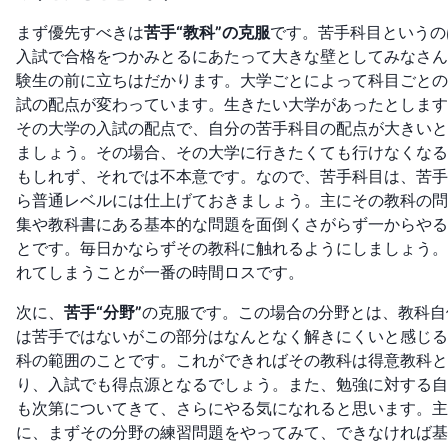
まず優先すべきは
苦手“教科”の克服
です。苦手科目というの
入試で合格をつかみとるにあたって大きな壁としてみなさん
験生の前に立ちはだかります。大学ごとによって科目ごとの
試の配点が変わっています。生きたい大学があったとします
その大学の入試の配点で、自分の苦手科目の配点が大きいと
ましょう。その場合、その大学に行きたくても行けなくなる
もしれず、それでは不本意です。なので、苦手科目は、苦手
ら普通レベルには仕上げておきましょう。主にその教科の問
集や教科書にある基本的な問題を面倒くさがらず一からやる
とです。毎日かならずその教科に触れるようにしましょう。
れてしまうことが一番の時間ロスです。
次に、
苦手“分野”
の克服です。この場合の分野とは、教科自
は苦手ではないがこの部分はなんとなく解きにくいと感じる
科の範囲のことです。これができればその教科は得意教科と
り、入試でも得点源となるでしょう。また、勉強に対する自
も次第についてきて、さらにやる気になれると思います。主
に、まずその分野の練習問題をやってみて、できなければ基