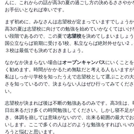
んに、これからの話が高3の夏の過ごし方の決めるささやか
お手伝いとなれば幸いです。
まず初めに、みなさんは志望校が定まっていますでしょうか
高3の夏は志望校に向けての勉強を始めていかなくてはいけ
い段階であるので、この夏で
志望校
を決めてしまいましょう
国公立ならば前期に受ける1校、私立ならば絶対外せない2
３校は最低でも決めておきましょう。
なかなか決まらない場合は
オープンキャンパス
にいくことを
く勧めます。時間がかかるため無駄だと考える人もいますが
私はしっかり学校を知ったうえで志望校として選ぶことの大
さを知っているので、決まらない人はぜひ行ってみてくださ
い。
志望校が決まれば後は不断の勉強あるのみです。高3生は、
日出来るだけ多くの時間勉強してください。しかし寝不足が
き、体調を崩しては意味がないので、出来る範囲の最大でお
いします。ここで多くの人はどのような勉強をすればいいの
ろうと悩むと思います。