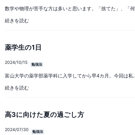
続きを読む
薬学生の1日
2024/10/15
勉強法
富山大学の薬学部薬学科に入学してから早4カ月。今回は私の薬学生の一日についてご紹介します。大学には大きく分けて「教養科目」と「専門科目」の二種類の科目が存在します。教養科目では様々な学部の学生が同じ教室で受講します。英語や第二外国語をはじめとして、人文系や社会系、情報処理など様々な授業があります。専門科目では基本的に同じ学部の生徒が受講します。薬学部の一年次ではあまり科目数は多くないのですが、基礎有機化学や医療学入門などの今後薬や医療について学ぶための下地となる授業があります。一年生は教養科目を中心に受講するのですが、必ず受講しなければならない必修科目のほかに興味のある科目も選択できます。進級に必要な単位数と時間割を見ながらどの授業を受けるかを決めるのも楽しいですよ。私は民俗学や文芸に興味があったため、それらに関連した授業を選択しました。授業ごとに成績のつけ方が違うため、自分に合っている
続きを読む
高3に向けた夏の過ごし方
2024/07/30
勉強法