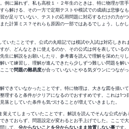
。例に漏れず、私も高校１・２年生のときは、特に物理が苦手
すら解ける、その一方で定期テストや模試での成績は悲惨なも
習が足りていない、テストの応用問題に対応するだけの力がつ
また計算ミス？それらも原因の一部ではあるでしょう。しかし
していたことです。公式の丸暗記では模試や入試は対応しきれ
すが、どんなときに使えるのか、その公式は何を表しているの
先生に解説をお願いしたり、参考書を読んで理解を深めたりし
解いて練習し、理解が進んできたら少しずつ難しい問題を解い
ここで
問題の難易度
が合っていないとやる気ダウンにつながっ
解できていなかったことです。特に物理は、大きな図を描いて
整理すると条件がクリアになるのでおすすめです。これは1つ
見落としていた条件も気づけることが増えていきました。
ま覚えてしまっていたことです。解説を読んでそんな公式があ
できておらず、問題設定が変わるとお手上げでした。ここで大
問して、
分からないことを分からないまま放置しない事
です。