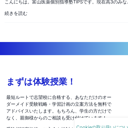
こんにちは。富山医薬個別指導塾TIPSです。現在高3のみなさんはそろそろ志望校も絞られてきて、その志望校に向けて勉学にいそしんでいると思います。そんなみなさんに、これからの話が高3の夏の過ごし方の決めるささやかなお手伝いとなれば幸いです。まず初めに、みなさんは志望校が定まっていますでしょうか。高3の夏は志望校に向けての勉強を始めていかなくてはいけない段階であるので、この夏で志望校を決めてしまいましょう。国公立ならば前期に受ける1校、私立ならば絶対外せない2，３校は最低でも決めておきましょう。なかなか決まらない場合はオープンキャンパスにいくことを強く勧めます。時間がかかるため無駄だと考える人もいますが、私はしっかり学校を知ったうえで志望校として選ぶことの大切さを知
続きを読む
まずは体験授業！
最短ルートで志望校に合格する、あなただけのオー
ダーメイド受験戦略・学習計画の立案方法を無料で
アドバイスいたします。もちろん、学生の方だけで
なく、親御様からのご相談も受け付けています！
Cookieの取り扱いにつ