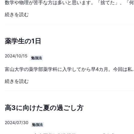
続きを読む
薬学生の1日
2024/10/15
勉強法
富山大学の薬学部薬学科に入学してから早4カ月。今回は私の薬学生の一日についてご紹介します。大学には大きく分けて「教養科目」と「専門科目」の二種類の科目が存在します。教養科目では様々な学部の学生が同じ教室で受講します。英語や第二外国語をはじめとして、人文系や社会系、情報処理など様々な授業があります。専門科目では基本的に同じ学部の生徒が受講します。薬学部の一年次ではあまり科目数は多くないのですが、基礎有機化学や医療学入門などの今後薬や医療について学ぶための下地となる授業があります。一年生は教養科目を中心に受講するのですが、必ず受講しなければならない必修科目のほかに興味のある科目も選択できます。進級に必要な単位数と時間割を見ながらどの授業を受けるかを決めるのも楽しいですよ。私は民俗学や文芸に興味があったため、それらに関連した授業を選択しました。授業ごとに成績のつけ方が違うため、自分に合っている
続きを読む
高3に向けた夏の過ごし方
2024/07/30
勉強法