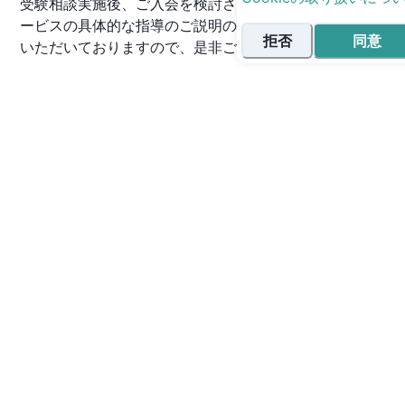
受験相談実施後、ご入会を検討される方には弊社サ
ービスの具体的な指導のご説明の機会も設けさせて
拒否
同意
いただいておりますので、是非ご参加ください！
無料体験授業
TIPS の成り立ち
2020年の6月設立。