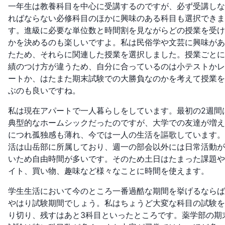
一年生は教養科目を中心に受講するのですが、必ず受講しな
ればならない必修科目のほかに興味のある科目も選択できま
す。進級に必要な単位数と時間割を見ながらどの授業を受け
かを決めるのも楽しいですよ。私は民俗学や文芸に興味があ
たため、それらに関連した授業を選択しました。授業ごとに
績のつけ方が違うため、自分に合っているのは小テストかレ
ートか、はたまた期末試験での大勝負なのかを考えて授業を
ぶのも良いですね。
私は現在アパートで一人暮らしをしています。最初の2週間
典型的なホームシックだったのですが、大学での友達が増え
につれ孤独感も薄れ、今では一人の生活を謳歌しています。
活は山岳部に所属しており、週一の部会以外には日常活動が
いため自由時間が多いです。そのため土日はたまった課題や
イト、買い物、趣味など様々なことに時間を使えます。
学生生活において今のところ一番過酷な期間を挙げるならば
やはり試験期間でしょう。私はちょうど大変な科目の試験を
り切り、残すはあと3科目といったところです。薬学部の期