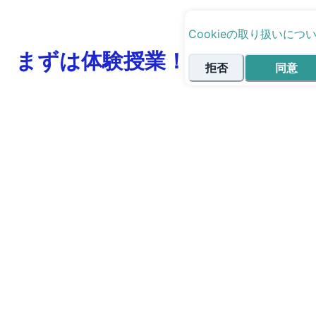
Cookieの取り扱いにつ
まずは体験授業！
拒否
同意
最短ルートで志望校に合格する、あなただけのオー
ダーメイド受験戦略・学習計画の立案方法を無料で
アドバイスいたします。もちろん、学生の方だけで
なく、親御様からのご相談も受け付けています！
受験相談実施後、ご入会を検討される方には弊社サ
ービスの具体的な指導のご説明の機会も設けさせて
いただいておりますので、是非ご参加ください！
無料体験授業