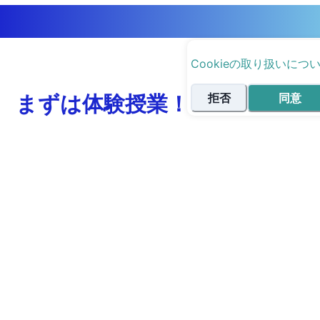
Cookieの取り扱いにつ
まずは体験授業！
拒否
同意
最短ルートで志望校に合格する、あなただけのオー
ダーメイド受験戦略・学習計画の立案方法を無料で
アドバイスいたします。もちろん、学生の方だけで
なく、親御様からのご相談も受け付けています！
受験相談実施後、ご入会を検討される方には弊社サ
ービスの具体的な指導のご説明の機会も設けさせて
いただいておりますので、是非ご参加ください！
無料体験授業