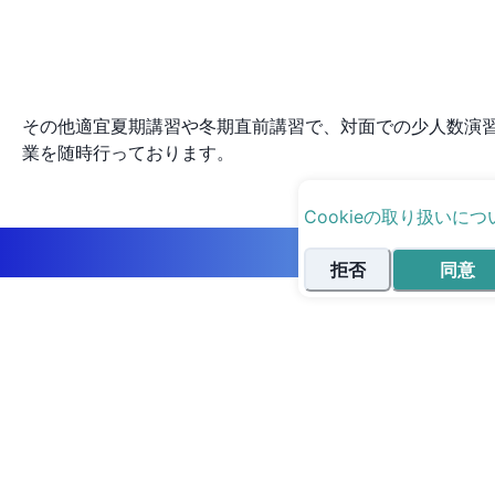
その他適宜夏期講習や冬期直前講習で、対面での少人数演
業を随時行っております。
Cookieの取り扱いにつ
拒否
同意
まずは体験授業！
最短ルートで志望校に合格する、あなただけのオー
ダーメイド受験戦略・学習計画の立案方法を無料で
アドバイスいたします。もちろん、学生の方だけで